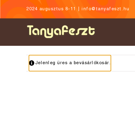
Skip
2024 augusztus 8-11
|
info@tanyafeszt.hu
to
content
Jelenleg üres a bevásárlókosár.